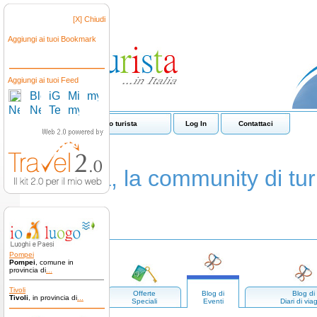
[X] Chiudi
Aggiungi ai tuoi Bookmark
Aggiungi ai tuoi Feed
Come funziona io turista
Log In
Contattaci
io turista, la community di turi
Pompei
Pompei
, comune in
provincia di
...
Tivoli
Luoghi e
Offerte
Blog di
Blog di
Tivoli
, in provincia di
...
paesi
Speciali
Eventi
Diari di via