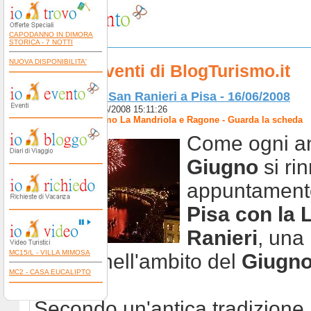
CAPODANNO IN DIMORA
STORICA - 7 NOTTI
NUOVA DISPONIBILITA'
Gli Eventi di BlogTurismo.it
Luminara di San Ranieri a Pisa - 16/06/2008
Pubblicato il 03/06/2008 15:11:26
Autore:
Agriturismo La Mandriola e Ragone - Guarda la scheda
Come ogni 
Giugno
si ri
appuntament
Pisa con la 
Ranieri
, una
MC15/L - VILLA MIMOSA
storica nell'ambito del
Giugno
MC2 - CASA EUCALIPTO
Secondo un'antica tradizione 