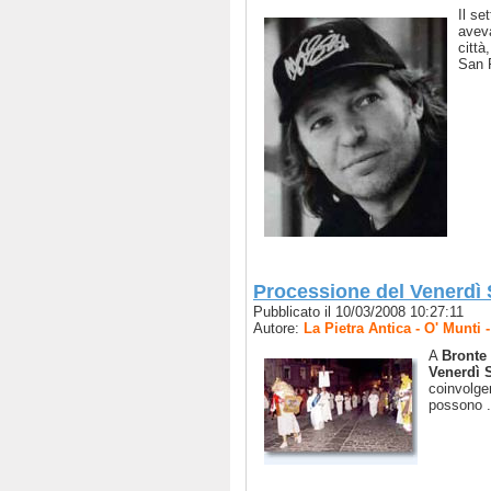
Il se
aveva
città
San F
Processione del Venerdì S
Pubblicato il 10/03/2008 10:27:11
Autore:
La Pietra Antica - O' Munti
A
Bronte
Venerdì 
coinvolgen
possono ..