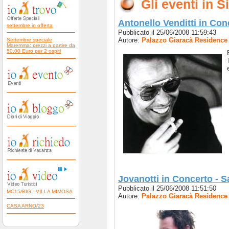
Gli eventi in S
Antonello Venditti in Cone
settembre in offerta
Pubblicato il 25/06/2008 11:59:43
Autore:
Palazzo Giaracà Residence 
Settembre speciale
Maremma: prezzi a partire da
50.00 Euro per 2 ospiti
Jovanotti in Concerto - S
Pubblicato il 25/06/2008 11:51:50
MC15/BIG - VILLA MIMOSA
Autore:
Palazzo Giaracà Residence 
CASA ARNO/23