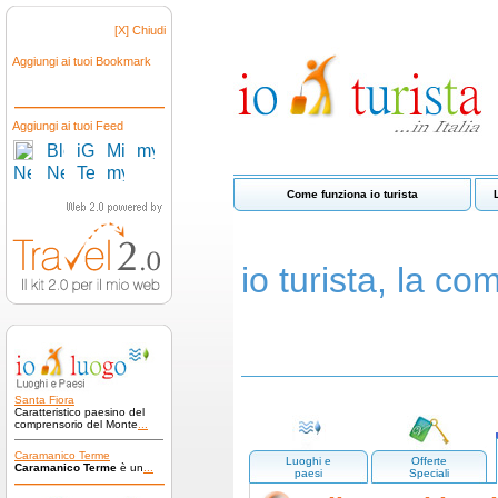
[X] Chiudi
Aggiungi ai tuoi Bookmark
Aggiungi ai tuoi Feed
Come funziona io turista
io turista, la com
Santa Fiora
Caratteristico paesino del
comprensorio del Monte
...
Caramanico Terme
Luoghi e
Offerte
Caramanico Terme
è un
...
paesi
Speciali