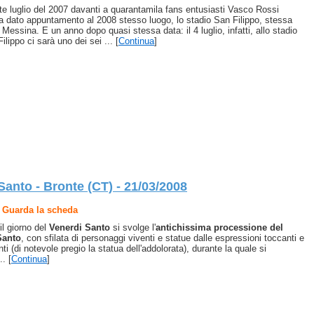
tte lu­glio del 2007 davanti a qua­rantamila fans entusiasti Vasco Rossi
 dato ap­puntamento al 2008 stesso luogo, lo stadio San Filippo, stessa
, Messina. E un anno dopo quasi stessa da­ta: il 4 luglio, infatti, allo stadio
ilippo ci sarà uno dei sei ... [
Continua
]
anto - Bronte (CT) - 21/03/2008
 - Guarda la scheda
il giorno del
Venerdi Santo
si svolge l'
antichissima processione del
Santo
, con sfilata di personaggi viventi e statue dalle espressioni toccanti e
ti (di notevole pregio la statua dell'addolorata), durante la quale si
. [
Continua
]