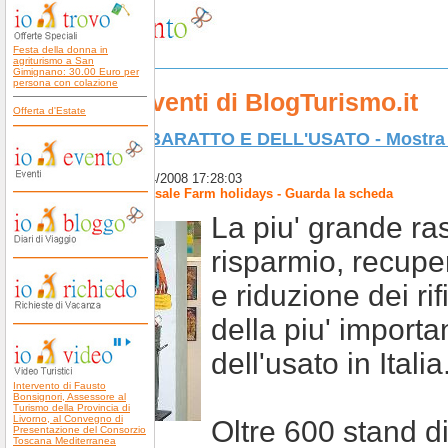
Festa della donna in
agriturismo a San
Gimignano: 30.00 Euro per
persona con colazione
Gli Eventi di BlogTurismo.it
Offerta d'Estate
FIERA DEL BARATTO E DELL'USATO - Mostra d 
- 25/04/2008
Pubblicato il 08/04/2008 17:28:03
Autore:
Antico Casale Farm holidays - Guarda la scheda
La piu' grande ra
risparmio, recupero
e riduzione dei rif
della piu' import
dell'usato in Italia
Intervento di Fausto
Bonsignori, Assessore al
Turismo della Provincia di
Livorno, al Convegno di
Oltre 600 stand di
Presentazione del Consorzio
Toscana Mediterranea