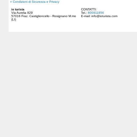
» Condizioni di Sicurezza e Privacy
io turista
CONTATTI:
Via Aurelia 929
Tel.:
800911856
57016 Fraz. Castiglioncello - Rosignano M.mo
E-mail:
info@ioturista.com
(LI)