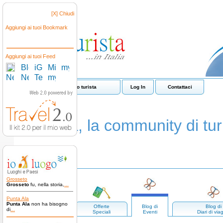
[X] Chiudi
Aggiungi ai tuoi Bookmark
Aggiungi ai tuoi Feed
Come funziona io turista
Log In
Contattaci
io turista, la community di turi
Grosseto
Grosseto
fu, nella storia,
...
Punta Ala
Punta Ala
non ha bisogno
Luoghi e
Offerte
Blog di
Blog di
di
...
paesi
Speciali
Eventi
Diari di via