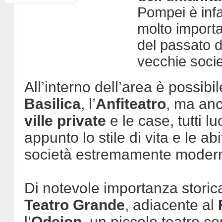
Pompei è infa
molto importa
del passato de
vecchie socie
All’interno dell’area è possibile
Basilica
, l’
Anfiteatro
, ma anc
ville private
e le case, tutti 
appunto lo stile di vita e le ab
società estremamente moder
Di notevole importanza storic
Teatro Grande
, adiacente al
l’
Odeion
, un piccolo teatro co