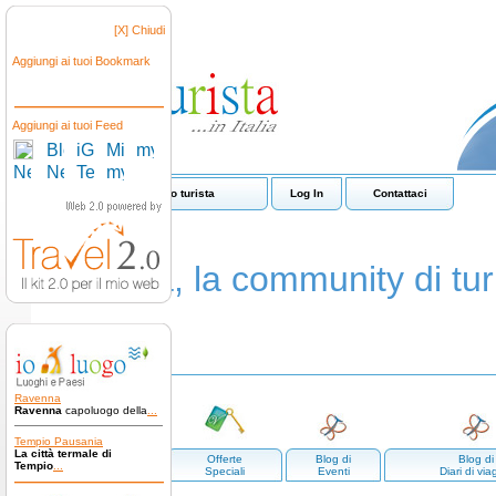
[X] Chiudi
Aggiungi ai tuoi Bookmark
Aggiungi ai tuoi Feed
Come funziona io turista
Log In
Contattaci
io turista, la community di turi
Ravenna
Ravenna
capoluogo della
...
Tempio Pausania
La città termale di
Luoghi e
Offerte
Blog di
Blog di
Tempio
...
paesi
Speciali
Eventi
Diari di via