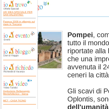
UN' IDEA SPECIALE PER
SAN VALENTINO:
Pasqua 2008 in villaggio sul
Pompei
mare in Toscana
Pompei
, com
tutto il mond
riportate alla
che una impr
avvenuta il 2
ceneri la città
Gli scavi di 
Agriturismo Bellagaggio,
Montefollonico - Siena
Oplontis, sono
MC7 - CASA TICINO
dell'umanit